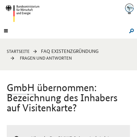
Navigation
Hauptmenü
Su
Sie
FAQ EXISTENZGRÜNDUNG
STARTSEITE
sind
FRAGEN UND ANTWORTEN
hier:
GmbH
übernommen:
Bezeichnung des Inhabers
auf Visitenkarte?