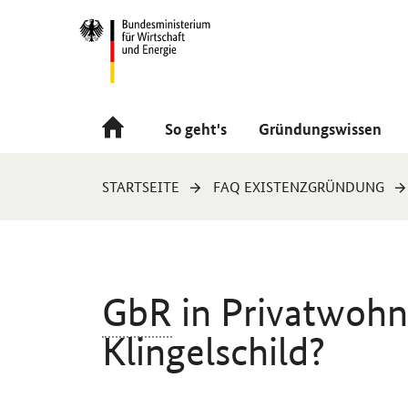
Navigation
Hauptmenü
So geht's
Gründungswissen
Sie
STARTSEITE
FAQ EXISTENZGRÜNDUNG
sind
hier:
GbR
in Privatwohn
Klingelschild?