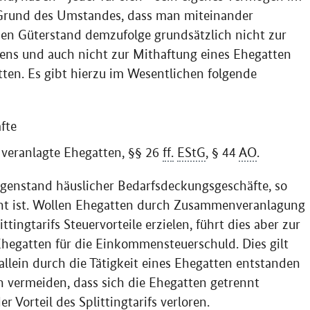
f Grund des Umstandes, dass man miteinander
chen Güterstand demzufolge grundsätzlich nicht zur
ns und auch nicht zur Mithaftung eines Ehegatten
tten. Es gibt hierzu im Wesentlichen folgende
fte
eranlagte Ehegatten, §§ 26
ff.
EStG
, § 44
AO
.
genstand häuslicher Bedarfsdeckungsgeschäfte, so
vant ist. Wollen Ehegatten durch Zusammenveranlagung
tingtarifs Steuervorteile erzielen, führt dies aber zur
hegatten für die Einkommensteuerschuld. Dies gilt
llein durch die Tätigkeit eines Ehegatten entstanden
ch vermeiden, dass sich die Ehegatten getrennt
r Vorteil des Splittingtarifs verloren.