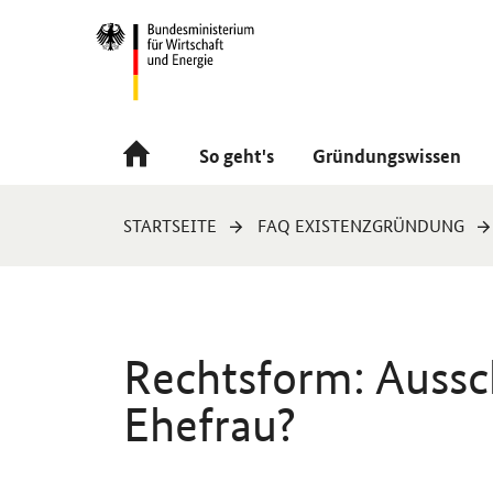
Navigation
Hauptmenü
So geht's
Gründungswissen
Sie
STARTSEITE
FAQ EXISTENZGRÜNDUNG
sind
hier:
Rechtsform: Aussc
Ehefrau?