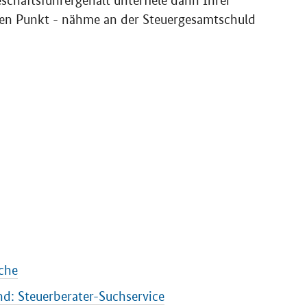
schäftsführergehalt unterfiele dann Ihrer
en Punkt - nähme an der Steuergesamtschuld
che
d: Steuerberater-Suchservice