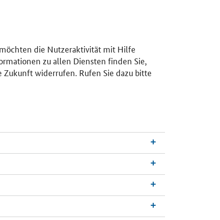
 möchten die Nutzeraktivität mit Hilfe
ormationen zu allen Diensten finden Sie,
e Zukunft widerrufen. Rufen Sie dazu bitte
n
a
c