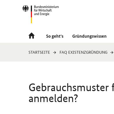
Navigation
Hauptmenü
So geht's
Gründungswissen
Sie
STARTSEITE
FAQ EXISTENZGRÜNDUNG
sind
hier:
Gebrauchsmuster f
anmelden?