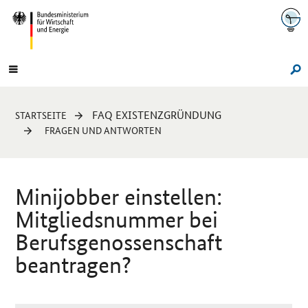
Navigation
Hauptmenü
Su
Sie
FAQ EXISTENZGRÜNDUNG
STARTSEITE
sind
FRAGEN UND ANTWORTEN
hier:
Minijobber einstellen:
Mitgliedsnummer bei
Berufsgenossenschaft
beantragen?