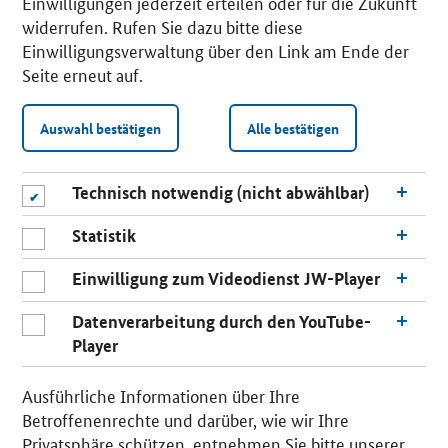
Einwilligungen jederzeit erteilen oder für die Zukunft
widerrufen. Rufen Sie dazu bitte diese
Einwilligungsverwaltung über den Link am Ende der
Seite erneut auf.
Auswahl bestätigen
Alle bestätigen
Technisch notwendig (nicht abwählbar)
Statistik
Einwilligung zum Videodienst JW-Player
Datenverarbeitung durch den YouTube-
Player
n
a
Ausführliche Informationen über Ihre
c
Betroffenenrechte und darüber, wie wir Ihre
h
Privatsphäre schützen, entnehmen Sie bitte unserer