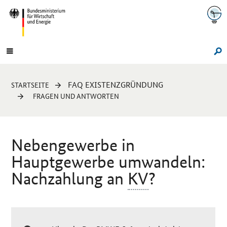
Navigation
Hauptmenü
Su
Sie
FAQ EXISTENZGRÜNDUNG
STARTSEITE
sind
FRAGEN UND ANTWORTEN
hier:
Nebengewerbe in
Hauptgewerbe umwandeln:
Nachzahlung an
KV
?