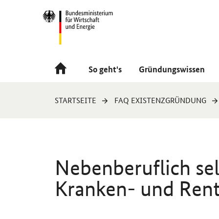
Navigation
Hauptmenü
So geht's
Gründungswissen
Sie
STARTSEITE
FAQ EXISTENZGRÜNDUNG
sind
hier:
Nebenberuflich sel
Kranken- und Rent