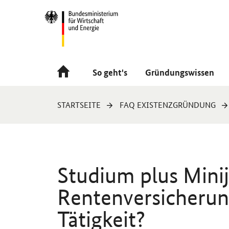
Navigation
Hauptmenü
So geht's
Gründungswissen
Sie
STARTSEITE
FAQ EXISTENZGRÜNDUNG
sind
hier:
Studium plus Mini
Rentenversicherung
Tätigkeit?