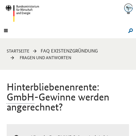
Navigation
Hauptmenü
Su
Sie
FAQ EXISTENZGRÜNDUNG
STARTSEITE
sind
FRAGEN UND ANTWORTEN
hier:
Hinterbliebenenrente:
GmbH
-Gewinne werden
angerechnet?