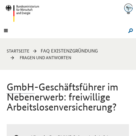
Navigation
Hauptmenü
Su
Sie
FAQ EXISTENZGRÜNDUNG
STARTSEITE
sind
FRAGEN UND ANTWORTEN
hier:
GmbH
-Geschäftsführer im
Nebenerwerb: freiwillige
Arbeitslosenversicherung?