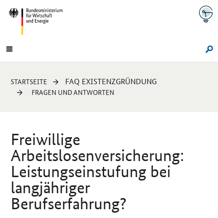
Navigation
Hauptmenü
Su
Sie
FAQ EXISTENZGRÜNDUNG
STARTSEITE
sind
FRAGEN UND ANTWORTEN
hier:
Freiwillige
Arbeitslosenversicherung:
Leistungseinstufung bei
langjähriger
Berufserfahrung?