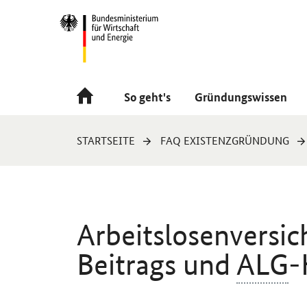
Navigation
Hauptmenü
So geht's
Gründungswissen
Sie
STARTSEITE
FAQ EXISTENZGRÜNDUNG
sind
hier:
Arbeitslosenversic
Beitrags und
ALG
-