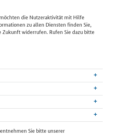
 möchten die Nutzeraktivität mit Hilfe
ormationen zu allen Diensten finden Sie,
e Zukunft widerrufen. Rufen Sie dazu bitte
n
a
c
h
 entnehmen Sie bitte unserer
o