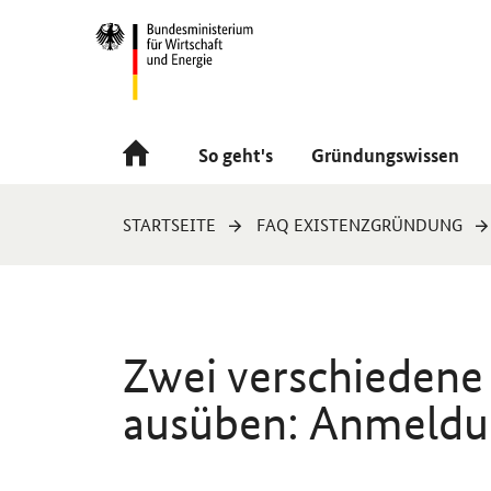
Navigation
Hauptmenü
So geht's
Gründungswissen
Sie
STARTSEITE
FAQ EXISTENZGRÜNDUNG
sind
hier:
Zwei verschiedene 
ausüben: Anmeldu