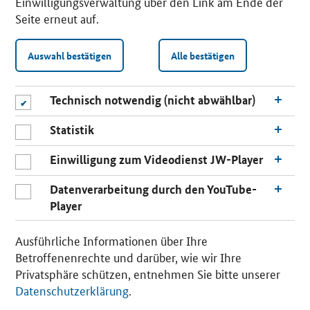
Einwilligungsverwaltung über den Link am Ende der
Seite erneut auf.
Auswahl bestätigen
Alle bestätigen
Technisch notwendig (nicht abwählbar)
Statistik
Einwilligung zum Videodienst JW-Player
Datenverarbeitung durch den YouTube-
Player
n
a
Ausführliche Informationen über Ihre
c
Betroffenenrechte und darüber, wie wir Ihre
h
Privatsphäre schützen, entnehmen Sie bitte unserer
o
Datenschutzerklärung
.
b