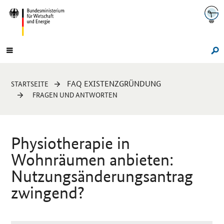
Navigation
Hauptmenü
Su
Sie
FAQ EXISTENZGRÜNDUNG
STARTSEITE
sind
FRAGEN UND ANTWORTEN
hier:
Physiotherapie in
Wohnräumen anbieten:
Nutzungsänderungsantrag
zwingend?