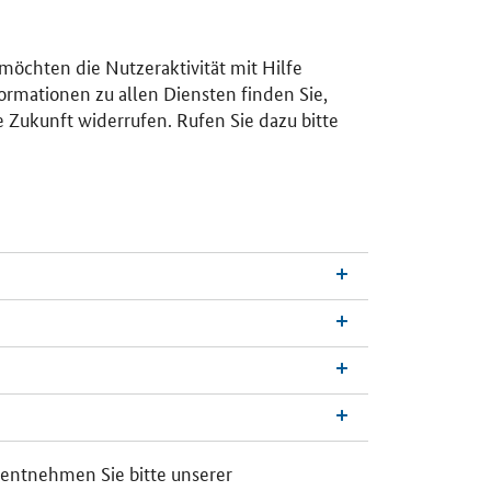
 möchten die Nutzeraktivität mit Hilfe
ormationen zu allen Diensten finden Sie,
e Zukunft widerrufen. Rufen Sie dazu bitte
n
a
c
h
 entnehmen Sie bitte unserer
o