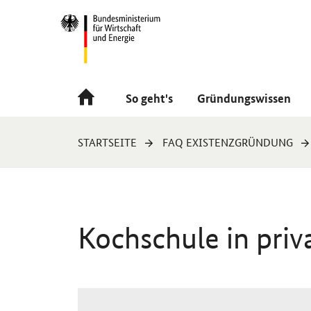
Navigation
Hauptmenü
So geht's
Gründungswissen
Sie
STARTSEITE
FAQ EXISTENZGRÜNDUNG
sind
hier:
Kochschule in pri