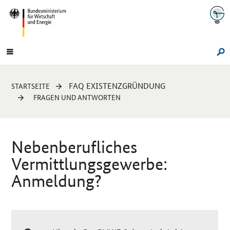
Navigation
Hauptmenü
Su
Sie
FAQ EXISTENZGRÜNDUNG
STARTSEITE
sind
FRAGEN UND ANTWORTEN
hier:
Nebenberufliches
Vermittlungsgewerbe:
Anmeldung?