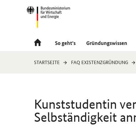
Navigation
Hauptmenü
So geht's
Gründungswissen
Sie
STARTSEITE
FAQ EXISTENZGRÜNDUNG
sind
hier:
Kunststudentin ve
Selbständigkeit a