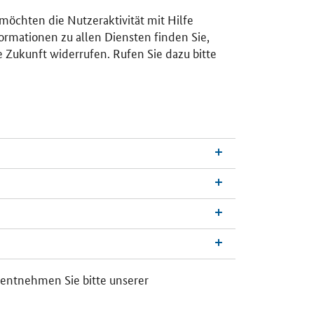
 möchten die Nutzeraktivität mit Hilfe
ormationen zu allen Diensten finden Sie,
e Zukunft widerrufen. Rufen Sie dazu bitte
n
a
c
h
 entnehmen Sie bitte unserer
o
b