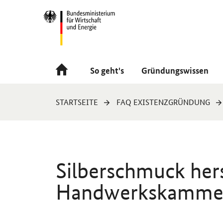
Navigation
Hauptmenü
So geht's
Gründungswissen
Sie
STARTSEITE
FAQ EXISTENZGRÜNDUNG
sind
hier:
Silberschmuck hers
Handwerkskammer 