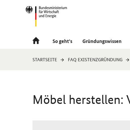
Navigation
Hauptmenü
So geht's
Gründungswissen
Sie
STARTSEITE
FAQ EXISTENZGRÜNDUNG
sind
hier:
Möbel herstellen: