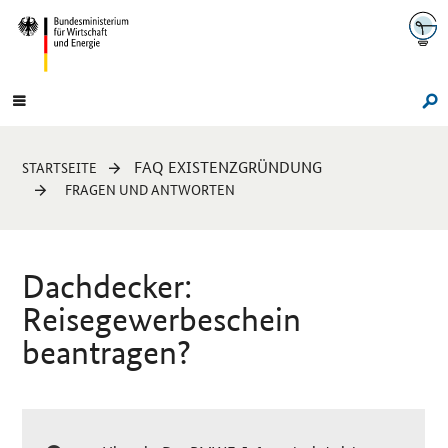
Navigation
Hauptmenü
Su
Sie
FAQ EXISTENZGRÜNDUNG
STARTSEITE
sind
FRAGEN UND ANTWORTEN
hier:
Dachdecker:
Reisegewerbeschein
beantragen?