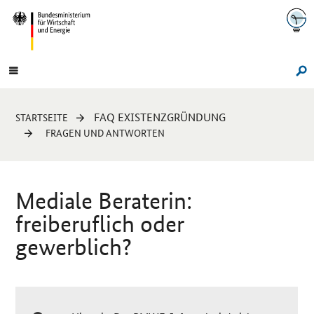
Navigation
Hauptmenü
Su
Sie
FAQ EXISTENZGRÜNDUNG
STARTSEITE
sind
FRAGEN UND ANTWORTEN
hier:
Mediale Beraterin:
freiberuflich oder
gewerblich?