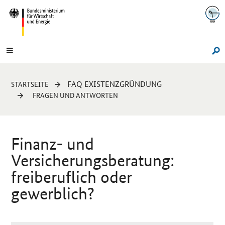
Navigation
Hauptmenü
Su
Sie
FAQ EXISTENZGRÜNDUNG
STARTSEITE
sind
FRAGEN UND ANTWORTEN
hier:
Finanz- und
Versicherungsberatung:
freiberuflich oder
gewerblich?