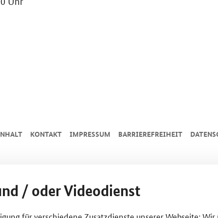
00 Uhr
INHALT
KONTAKT
IMPRESSUM
BARRIEREFREIHEIT
DATENS
und / oder Videodienst
lligung für verschiedene Zusatzdienste unserer Webseite: Wir