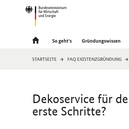
Navigation
Hauptmenü
So geht's
Gründungswissen
Sie
STARTSEITE
FAQ EXISTENZGRÜNDUNG
sind
hier:
Dekoservice für de
erste Schritte?