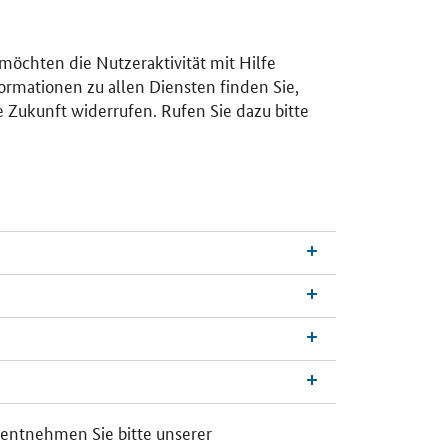
 möchten die Nutzeraktivität mit Hilfe
ormationen zu allen Diensten finden Sie,
e Zukunft widerrufen. Rufen Sie dazu bitte
n
a
c
h
 entnehmen Sie bitte unserer
o