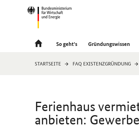
Navigation
Hauptmenü
So geht's
Gründungswissen
Sie
STARTSEITE
FAQ EXISTENZGRÜNDUNG
sind
hier:
Ferienhaus vermie
anbieten: Gewerb