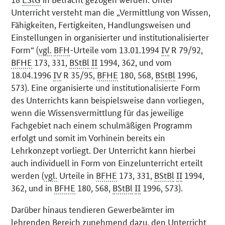
Unterricht versteht man die „Vermittlung von Wissen,
Fähigkeiten, Fertigkeiten, Handlungsweisen und
Einstellungen in organisierter und institutionalisierter
Form“ (
vgl.
BFH
-Urteile vom 13.01.1994
IV
R 79/92,
BFHE
173, 331,
BStBl
II
1994, 362, und vom
18.04.1996
IV
R 35/95,
BFHE
180, 568,
BStBl
1996,
573). Eine organisierte und institutionalisierte Form
des Unterrichts kann beispielsweise dann vorliegen,
wenn die Wissensvermittlung für das jeweilige
Fachgebiet nach einem schulmäßigen Programm
erfolgt und somit im Vorhinein bereits ein
Lehrkonzept vorliegt. Der Unterricht kann hierbei
auch individuell in Form von Einzelunterricht erteilt
werden (
vgl.
Urteile in
BFHE
173, 331,
BStBl
II
1994,
362, und in
BFHE
180, 568,
BStBl
II
1996, 573).
Darüber hinaus tendieren Gewerbeämter im
lehrenden Bereich zunehmend dazu, den Unterricht