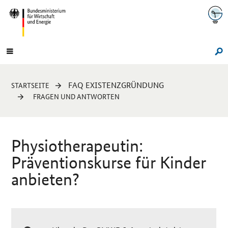
Navigation
Hauptmenü
Su
Sie
FAQ EXISTENZGRÜNDUNG
STARTSEITE
sind
FRAGEN UND ANTWORTEN
hier:
Physiotherapeutin:
Präventionskurse für Kinder
anbieten?