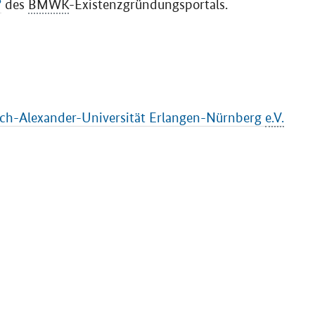
?
des
BMWK
-Existenzgründungsportals.
drich-Alexander-Universität Erlangen-Nürnberg
e.V.