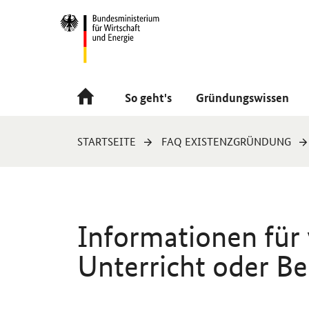
Navigation
Hauptmenü
So geht's
Gründungswissen
Sie
STARTSEITE
FAQ EXISTENZGRÜNDUNG
sind
hier:
Informationen für
Unterricht oder B