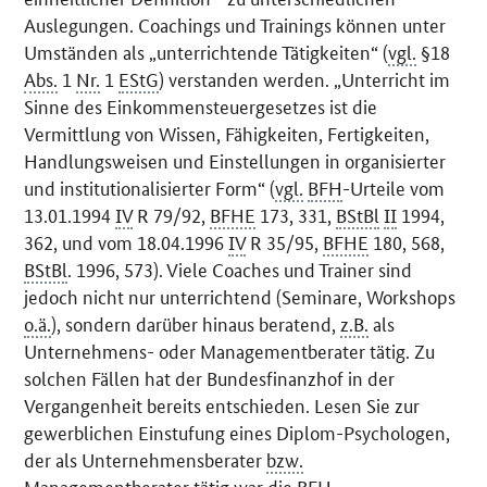
Auslegungen. Coachings und Trainings können unter
Umständen als „unterrichtende Tätigkeiten“ (
vgl.
§18
Abs.
1
Nr.
1
EStG
) verstanden werden. „Unterricht im
Sinne des Einkommensteuergesetzes ist die
Vermittlung von Wissen, Fähigkeiten, Fertigkeiten,
Handlungsweisen und Einstellungen in organisierter
und institutionalisierter Form“ (
vgl.
BFH
-Urteile vom
13.01.1994
IV
R 79/92,
BFHE
173, 331,
BStBl
II
1994,
362, und vom 18.04.1996
IV
R 35/95,
BFHE
180, 568,
BStBl
. 1996, 573). Viele Coaches und Trainer sind
jedoch nicht nur unterrichtend (Seminare, Workshops
o.ä.
), sondern darüber hinaus beratend,
z.B.
als
Unternehmens- oder Managementberater tätig. Zu
solchen Fällen hat der Bundesfinanzhof in der
Vergangenheit bereits entschieden. Lesen Sie zur
gewerblichen Einstufung eines Diplom-Psychologen,
der als Unternehmensberater
bzw.
Managementberater tätig war die
BFH
-