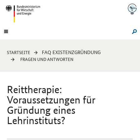
Navigation
Hauptmenü
Su
Sie
FAQ EXISTENZGRÜNDUNG
STARTSEITE
sind
FRAGEN UND ANTWORTEN
hier:
Reittherapie:
Voraussetzungen für
Gründung eines
Lehrinstituts?