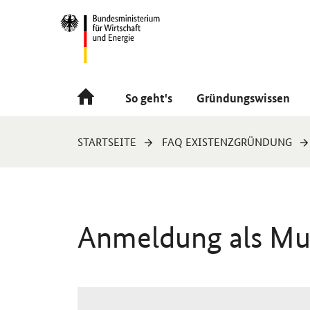
Navigation
Hauptmenü
So geht's
Gründungswissen
Sie
STARTSEITE
FAQ EXISTENZGRÜNDUNG
sind
hier:
Anmeldung als Musi