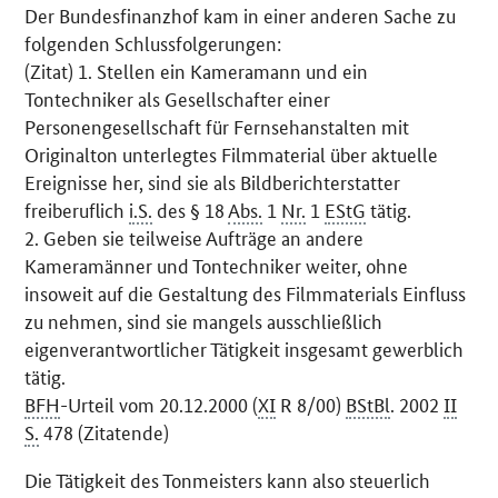
Der Bundesfinanzhof kam in einer anderen Sache zu
folgenden Schlussfolgerungen:
(Zitat) 1. Stellen ein Kameramann und ein
Tontechniker als Gesellschafter einer
Personengesellschaft für Fernsehanstalten mit
Originalton unterlegtes Filmmaterial über aktuelle
Ereignisse her, sind sie als Bildberichterstatter
freiberuflich
i.S.
des § 18
Abs.
1
Nr.
1
EStG
tätig.
2. Geben sie teilweise Aufträge an andere
Kameramänner und Tontechniker weiter, ohne
insoweit auf die Gestaltung des Filmmaterials Einfluss
zu nehmen, sind sie mangels ausschließlich
eigenverantwortlicher Tätigkeit insgesamt gewerblich
tätig.
BFH
-Urteil vom 20.12.2000 (
XI
R 8/00)
BStBl
. 2002
II
S.
478 (Zitatende)
Die Tätigkeit des Tonmeisters kann also steuerlich