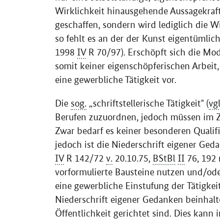
Wirklichkeit hinausgehende Aussagekraft 
geschaffen, sondern wird lediglich die W
so fehlt es an der der Kunst eigentümlic
1998
IV
R 70/97). Erschöpft sich die Mod
somit keiner eigenschöpferischen Arbeit, 
eine gewerbliche Tätigkeit vor.
Die
sog.
„schriftstellerische Tätigkeit" (
vgl
Berufen zuzuordnen, jedoch müssen im Zug
Zwar bedarf es keiner besonderen Qualifik
jedoch ist die Niederschrift eigener Ged
IV
R 142/72
v.
20.10.75,
BStBl
II
76, 192 
vorformulierte Bausteine nutzen und/ode
eine gewerbliche Einstufung der Tätigkeit
Niederschrift eigener Gedanken beinhalte
Öffentlichkeit gerichtet sind. Dies kann 