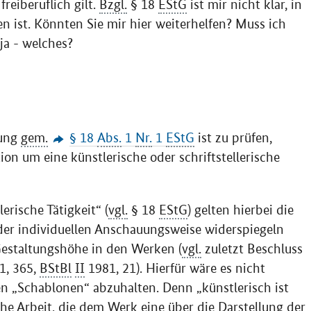
reiberuflich gilt.
Bzgl.
§ 18
EStG
ist mir nicht klar, in
n ist. Könnten Sie mir hier weiterhelfen? Muss ich
a - welches?
fung
gem.
§ 18
Abs.
1
Nr.
1
EStG
ist zu prüfen,
on um eine künstlerische oder schriftstellerische
erische Tätigkeit“ (
vgl.
§ 18
EStG
) gelten hierbei die
 der individuellen Anschauungsweise widerspiegeln
 Gestaltungshöhe in den Werken (
vgl.
zuletzt Beschluss
1, 365,
BStBl
II
1981, 21). Hierfür wäre es nicht
en „Schablonen“ abzuhalten. Denn „künstlerisch ist
che Arbeit, die dem Werk eine über die Darstellung der