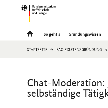
Navigation
Hauptmenü
So geht's
Gründungswissen
Sie
STARTSEITE
FAQ EXISTENZGRÜNDUNG
sind
hier:
Chat
-Moderation: 
selbständige Tätigk