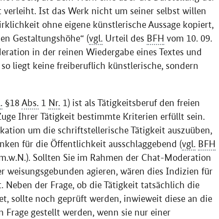
verleiht. Ist das Werk nicht um seiner selbst willen
irklichkeit ohne eigene künstlerische Aussage kopiert,
hen Gestaltungshöhe“ (
vgl.
Urteil des
BFH
vom 10. 09.
eration in der reinen Wiedergabe eines Textes und
so liegt keine freiberuflich künstlerische, sondern
.
§18
Abs.
1
Nr.
1) ist als Tätigkeitsberuf den freien
e Ihrer Tätigkeit bestimmte Kriterien erfüllt sein.
ation um die schriftstellerische Tätigkeit auszuüben,
anken für die Öffentlichkeit ausschlaggebend (
vgl.
BFH
m.w.N.). Sollten Sie im Rahmen der
Chat
-Moderation
r weisungsgebunden agieren, wären dies Indizien für
. Neben der Frage, ob die Tätigkeit tatsächlich die
t, sollte noch geprüft werden, inwieweit diese an die
in Frage gestellt werden, wenn sie nur einer