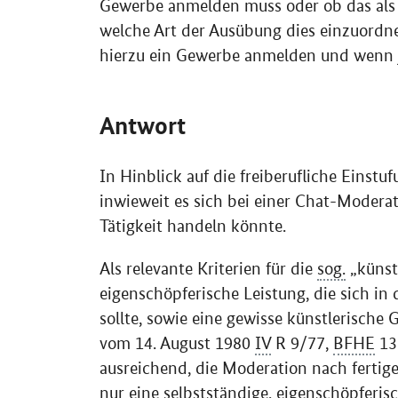
Gewerbe anmelden muss oder ob das als f
welche Art der Ausübung dies einzuordne
hierzu ein Gewerbe anmelden und wenn j
Antwort
In Hinblick auf die freiberufliche Einstu
inwieweit es sich bei einer
Chat
-Moderati
Tätigkeit handeln könnte.
Als relevante Kriterien für die
sog.
„künstl
eigenschöpferische Leistung, die sich in
sollte, sowie eine gewisse künstlerische
vom 14. August 1980
IV
R 9/77,
BFHE
13
ausreichend, die Moderation nach fertig
nur eine selbstständige, eigenschöpferis