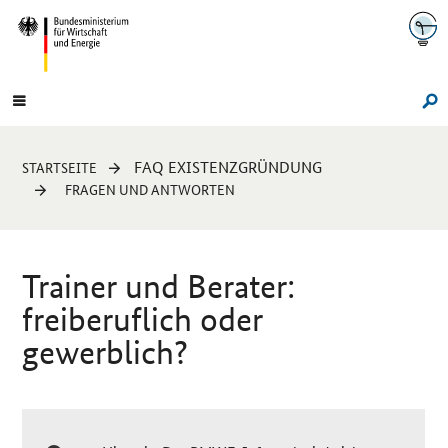
Navigation
Hauptmenü
Su
Sie
FAQ EXISTENZGRÜNDUNG
STARTSEITE
sind
FRAGEN UND ANTWORTEN
hier:
Trainer und Berater:
freiberuflich oder
gewerblich?