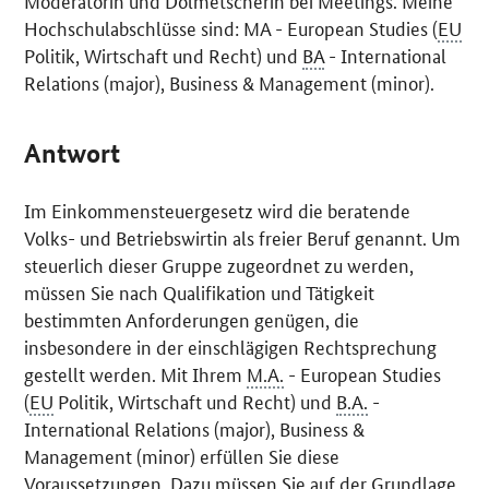
Moderatorin und Dolmetscherin bei
Meetings
. Meine
Hochschulabschlüsse sind: MA - European Studies (
EU
Politik, Wirtschaft und Recht) und
BA
-
International
Relations
(
major
),
Business & Management
(
minor
).
Antwort
Im Einkommensteuergesetz wird die beratende
Volks- und Betriebswirtin als freier Beruf genannt. Um
steuerlich dieser Gruppe zugeordnet zu werden,
müssen Sie nach Qualifikation und Tätigkeit
bestimmten Anforderungen genügen, die
insbesondere in der einschlägigen Rechtsprechung
gestellt werden. Mit Ihrem
M.A.
-
European Studies
(
EU
Politik, Wirtschaft und Recht) und
B.A.
-
International Relations
(
major
),
Business &
Management
(
minor
) erfüllen Sie diese
Voraussetzungen. Dazu müssen Sie auf der Grundlage