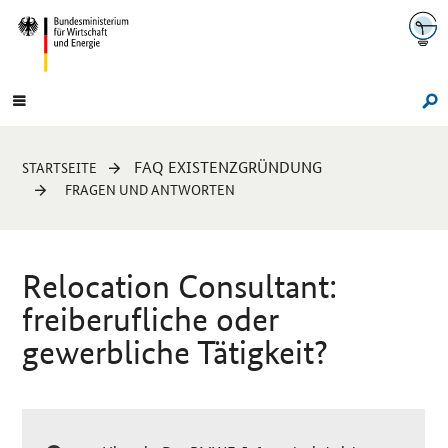
Navigation
Hauptmenü
Su
Sie
FAQ EXISTENZGRÜNDUNG
STARTSEITE
sind
FRAGEN UND ANTWORTEN
hier:
Relocation Consultant
:
freiberufliche oder
gewerbliche Tätigkeit?