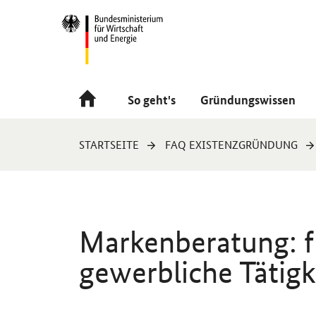
Navigation
Hauptmenü
So geht's
Gründungswissen
Sie
STARTSEITE
FAQ EXISTENZGRÜNDUNG
sind
hier:
Markenberatung: fr
gewerbliche Tätigk