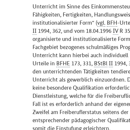
Unterricht im Sinne des Einkommensteuer
Fähigkeiten, Fertigkeiten, Handlungsweis
institutionalisierter Form“ (
vgl.
BFH
-Urte
II
1994, 362, und vom 18.04.1996
IV
R 35
organisierte und institutionalisierte For
Fachgebiet bezogenes schulmäßiges Pro
Unterricht kann hierbei auch individuell 
Urteile in
BFHE
173, 331,
BStBl
II
1994, 
den unterrichtenden Tätigkeiten tendie
Unterricht als gewerblich einzuordnen. D
keine besondere Qualifikation erforderli
Dienstleistung, welche für die Freiberufli
Fall ist es erforderlich anhand der eigen
Zweifel am Freiberuflerstatus seitens 
entsprechender pädagogischer Qualifika
somit die Einstufung erleichtern.