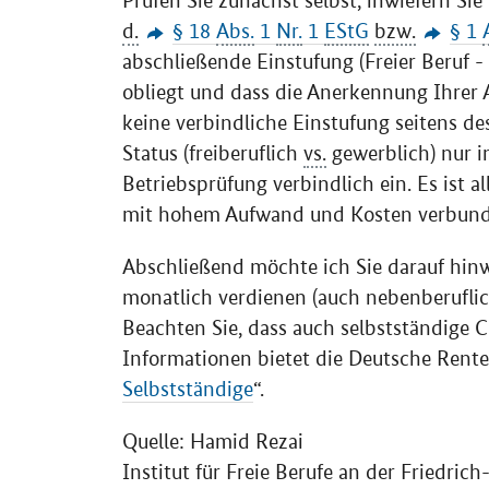
Prüfen Sie zunächst selbst, inwiefern Si
d.
§ 18
Abs.
1
Nr.
1
EStG
bzw.
§ 1
abschließende Einstufung (Freier Beruf 
obliegt und dass die Anerkennung Ihrer 
keine verbindliche Einstufung seitens de
Status (freiberuflich
vs.
gewerblich) nur i
Betriebsprüfung verbindlich ein. Es ist 
mit hohem Aufwand und Kosten verbunde
Abschließend möchte ich Sie darauf hinw
monatlich verdienen (auch nebenberuflich
Beachten Sie, dass auch selbstständige 
Informationen bietet die Deutsche Rente
Selbstständige
“.
Quelle: Hamid Rezai
Institut für Freie Berufe an der Friedri