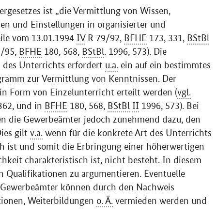
gesetzes ist „die Vermittlung von Wissen,
en und Einstellungen in organisierter und
ile vom 13.01.1994
IV
R 79/92,
BFHE
173, 331,
BStBl
/95,
BFHE
180, 568,
BStBl
. 1996, 573). Die
m des Unterrichts erfordert
u.a.
ein auf ein bestimmtes
gramm zur Vermittlung von Kenntnissen. Der
in Form von Einzelunterricht erteilt werden (
vgl.
362, und in
BFHE
180, 568,
BStBl
II
1996, 573). Bei
ren die Gewerbeämter jedoch zunehmend dazu, den
ies gilt
v.a.
wenn für die konkrete Art des Unterrichts
ch ist und somit die Erbringung einer höherwertigen
chkeit charakteristisch ist, nicht besteht. In diesem
en Qualifikationen zu argumentieren. Eventuelle
der Gewerbeämter können durch den Nachweis
tionen, Weiterbildungen
o. Ä.
vermieden werden und