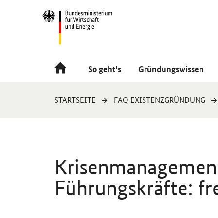
Navigation
Hauptmenü
So geht's
Gründungswissen
Sie
STARTSEITE
FAQ EXISTENZGRÜNDUNG
sind
hier:
Krisenmanagement
Führungskräfte: fre