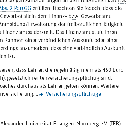
e die obigen Anforderungen an die Freiberuflichkeit
i. S.
Abs.
2
PartGG
erfüllen. Beachten Sie jedoch, dass die
- Gewerbe) allein dem Finanz-
bzw.
Gewerbeamt
Anmeldung/Erweiterung der freiberuflichen Tätigkeit
s Finanzamtes darstellt. Das Finanzamt stuft Ihren
m Rahmen einer verbindlichen Auskunft oder einer
allerdings anzumerken, dass eine verbindliche Auskunft
n ist.
eisen, dass Lehrer, die regelmäßig mehr als 450 Euro
), gesetzlich rentenversicherungspflichtig sind.
Coaches durchaus als Lehrer gelten können. Weitere
nversicherung: „
Versicherungspflichtige
ch-Alexander-Universität Erlangen-Nürnberg
e.V.
(IFB)