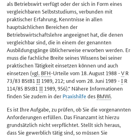
als Betriebswirt verfügt oder der sich in Form eines
vergleichbaren Selbststudiums, verbunden mit
praktischer Erfahrung, Kenntnisse in allen
hauptsächlichen Bereichen der
Betriebswirtschaftslehre angeeignet hat, die denen
vergleichbar sind, die in einem der genannten
Ausbildungsgänge üblicherweise erworben werden. Er
muss die fachliche Breite seines Wissens bei seiner
praktischen Tätigkeit einsetzen können und auch
einsetzen (
vgl.
BFH
-Urteile vom 18. August 1988 -
V
R
73/83 BStB1
II
1989, 212; und vom 28. Juni 1989 -
I
R
114/85 BStB1
II
1989, 956).“ Nähere Informationen
finden Sie zudem in der
Praxishilfe
des
BMWi
.
Es ist Ihre Aufgabe, zu prüfen, ob Sie die vorgenannten
Anforderungen erfüllen. Das Finanzamt ist hierzu
grundsätzlich nicht verpflichtet. Stellt sich heraus,
dass Sie gewerblich tätig sind, so müssen Sie