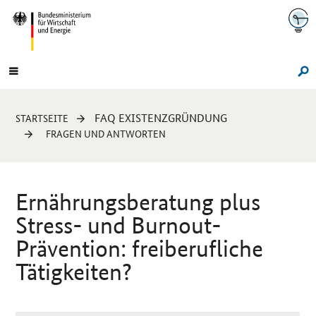
Navigation
Hauptmenü
Su
Sie
FAQ EXISTENZGRÜNDUNG
STARTSEITE
sind
FRAGEN UND ANTWORTEN
hier:
Ernährungsberatung plus
Stress- und
Burnout
-
Prävention: freiberufliche
Tätigkeiten?