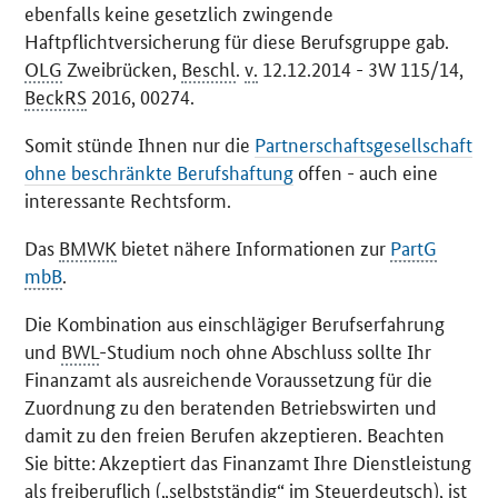
ebenfalls keine gesetzlich zwingende
Haftpflichtversicherung für diese Berufsgruppe gab.
OLG
Zweibrücken,
Beschl
.
v.
12.12.2014 - 3W 115/14,
BeckRS
2016, 00274.
Somit stünde Ihnen nur die
Partnerschaftsgesellschaft
ohne beschränkte Berufshaftung
offen - auch eine
interessante Rechtsform.
Das
BMWK
bietet nähere Informationen zur
PartG
mbB
.
Die Kombination aus einschlägiger Berufserfahrung
und
BWL
-Studium noch ohne Abschluss sollte Ihr
Finanzamt als ausreichende Voraussetzung für die
Zuordnung zu den beratenden Betriebswirten und
damit zu den freien Berufen akzeptieren. Beachten
Sie bitte: Akzeptiert das Finanzamt Ihre Dienstleistung
als freiberuflich („selbstständig“ im Steuerdeutsch), ist