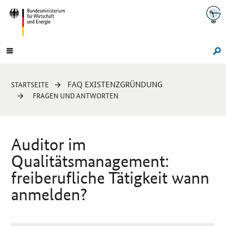
Navigation
Hauptmenü
Su
Sie
FAQ EXISTENZGRÜNDUNG
STARTSEITE
sind
FRAGEN UND ANTWORTEN
hier:
Auditor im
Qualitätsmanagement:
freiberufliche Tätigkeit wann
anmelden?