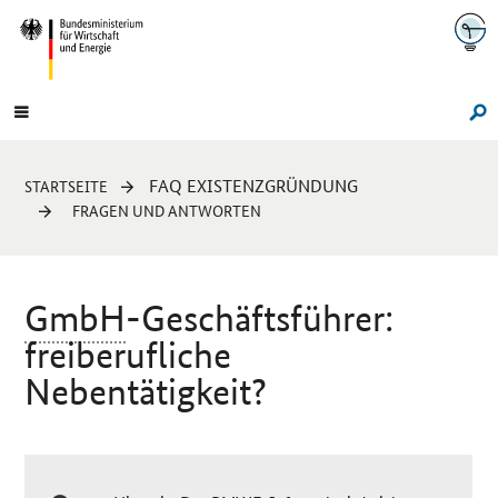
Navigation
Hauptmenü
Su
Sie
FAQ EXISTENZGRÜNDUNG
STARTSEITE
sind
FRAGEN UND ANTWORTEN
hier:
GmbH
-Geschäftsführer:
freiberufliche
Nebentätigkeit?