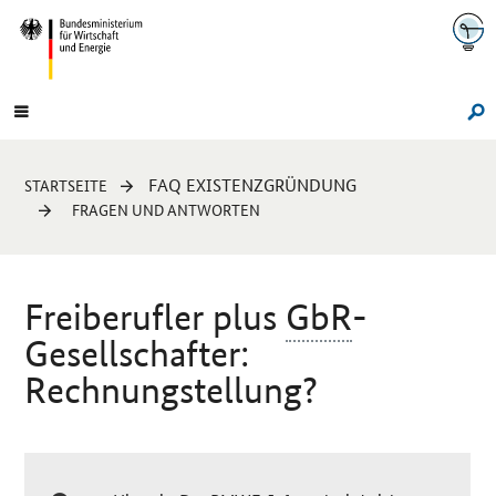
Navigation
Hauptmenü
Su
Sie
FAQ EXISTENZGRÜNDUNG
STARTSEITE
sind
FRAGEN UND ANTWORTEN
hier:
Freiberufler plus
GbR
-
Gesellschafter:
Rechnungstellung?