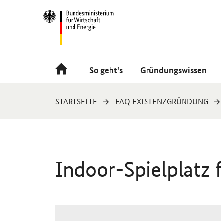
Navigation
Hauptmenü
So geht's
Gründungswissen
Sie
STARTSEITE
FAQ EXISTENZGRÜNDUNG
sind
hier:
Indoor
-Spielplatz 