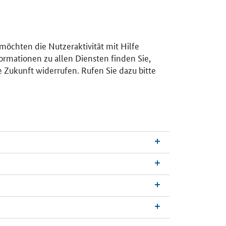
 möchten die Nutzeraktivität mit Hilfe
ormationen zu allen Diensten finden Sie,
e Zukunft widerrufen. Rufen Sie dazu bitte
n
a
c