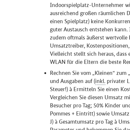
Indoorspielplatz-Unternehmer wi
ausreichend großen räumlichen D
einen Spielplatz) keine Konkurrenz
guter Austausch entstehen kann.
zudem oftmals äußerst wertvolle
Umsatztreiber, Kostenpositionen
Vielleicht stellt sich heraus, das
WLAN für die Eltern die beste Re
Rechnen Sie vom „Kleinen“ zum „G
und Ausgaben auf (
inkl.
privater 
Steuer!) à Ermitteln Sie einen Ko
Vergleichen Sie diesen Umsatz mi
Besucher pro Tag; 50% Kinder un
Pommes + Eintritt) sowie Umsatz
J) à Gesamtumsatz pro Tag à Ums
Parameter und bekommen Sie dad