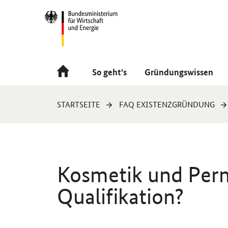
Navigation
Hauptmenü
So geht's
Gründungswissen
Sie
STARTSEITE
FAQ EXISTENZGRÜNDUNG
sind
hier:
Kosmetik und Per
Qualifikation?