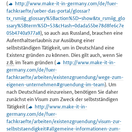
(
http://www.make-it-in-germany.com/de/fuer-
fachkraefte/ueber-das-portal/glossar?
tx_rsmiig_glossary%5Baction%5D=show&tx_rsmiig_glo
ssary%5Bterm%5D=53&cHash=0dada55be78d8fe6c7e
05b4740a977a8
), so auch aus Russland, brauchen eine
Aufenthaltserlaubnis zur Ausübung einer
selbstständigen Tätigkeit, um in Deutschland eine
Existenz gründen zu können. Dies gilt auch, wenn Sie
z.B.
im Team gründen (
http://www.make-it-in-
germany.com/de/fuer-
fachkraefte/arbeiten/existenzgruendung/wege-zum-
eigenen-unternehmen#gruendung-im-team
). Um
nach Deutschland einzureisen, benötigen Sie daher
zunächst ein Visum zum Zweck der selbstständigen
Tätigkeit (
http://www.make-it-in-
germany.com/de/fuer-
fachkraefte/arbeiten/existenzgruendung/visum-zur-
selbststaendigkeit#allgemeine-informationen-zum-