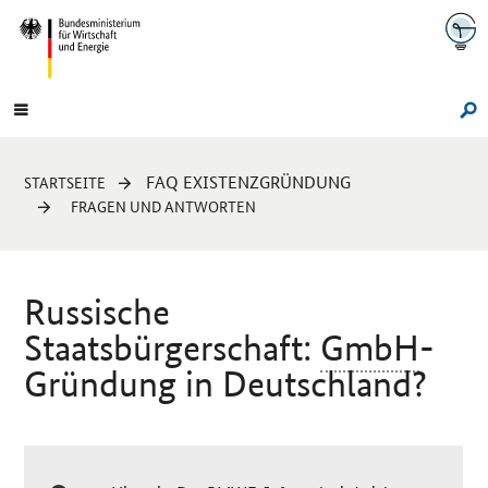
Navigation
Hauptmenü
Su
Sie
FAQ EXISTENZGRÜNDUNG
STARTSEITE
sind
FRAGEN UND ANTWORTEN
hier:
Russische
Staatsbürgerschaft:
GmbH
-
Gründung in Deutschland?