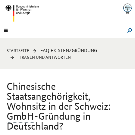
Navigation
Hauptmenü
Su
Sie
FAQ EXISTENZGRÜNDUNG
STARTSEITE
sind
FRAGEN UND ANTWORTEN
hier:
Chinesische
Staatsangehörigkeit,
Wohnsitz in der Schweiz:
GmbH
-Gründung in
Deutschland?