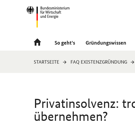
Navigation
Hauptmenü
So geht's
Gründungswissen
Sie
STARTSEITE
FAQ EXISTENZGRÜNDUNG
sind
hier:
Privatinsolvenz: 
übernehmen?