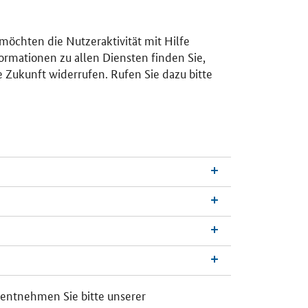
 möchten die Nutzeraktivität mit Hilfe
ormationen zu allen Diensten finden Sie,
e Zukunft widerrufen. Rufen Sie dazu bitte
n
a
c
h
 entnehmen Sie bitte unserer
o