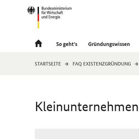
Navigation
Hauptmenü
So geht's
Gründungswissen
Sie
STARTSEITE
FAQ EXISTENZGRÜNDUNG
sind
hier:
Kleinunternehmen 